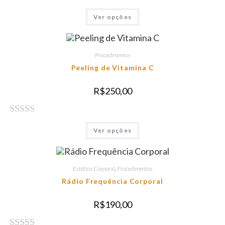
A
Ver opções
v
a
l
Procedimentos
i
Peeling de Vitamina C
a
R$
250,00
ç
ã
A
o
Ver opções
v
0
a
d
l
e
Estética Corporal
,
Procedimentos
i
Rádio Frequência Corporal
5
a
R$
190,00
ç
ã